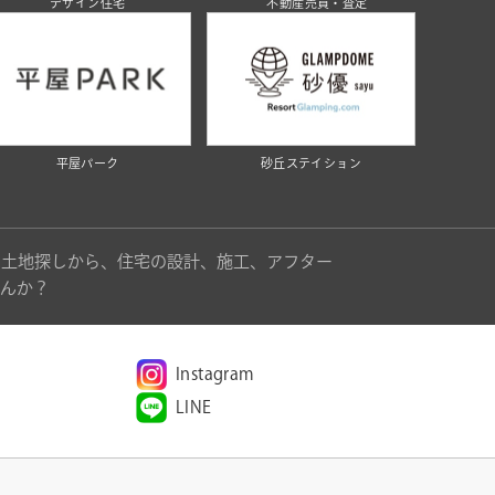
デザイン住宅
不動産売買・査定
平屋パーク
砂丘ステイション
。土地探しから、住宅の設計、施工、アフター
んか？
Instagram
LINE