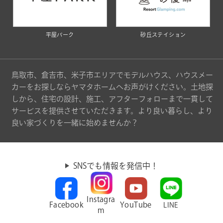
平屋パーク
砂丘ステイション
鳥取市、倉吉市、米子市エリアでモデルハウス、ハウスメー
カーをお探しならヤマタホームへお声がけください。土地探
しから、住宅の設計、施工、アフターフォローまで一貫して
サービスを提供させていただきます。より良い暮らし、より
良い家づくりを一緒に始めませんか？
SNSでも情報を発信中！
Instagra
Facebook
YouTube
LINE
m