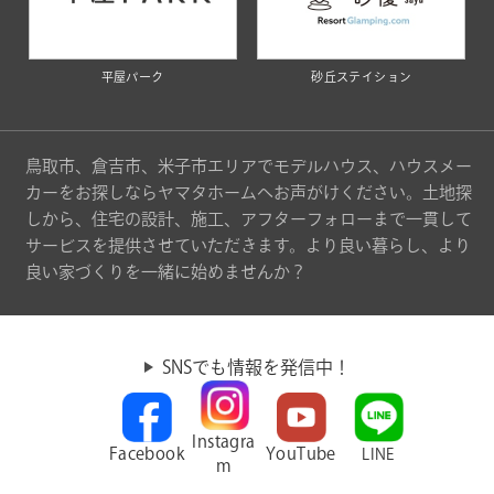
平屋パーク
砂丘ステイション
鳥取市、倉吉市、米子市エリアでモデルハウス、ハウスメー
カーをお探しならヤマタホームへお声がけください。土地探
しから、住宅の設計、施工、アフターフォローまで一貫して
サービスを提供させていただきます。より良い暮らし、より
良い家づくりを一緒に始めませんか？
SNSでも情報を発信中！
Instagra
Facebook
YouTube
LINE
m