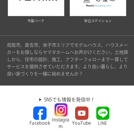
平屋パーク
砂丘ステイション
鳥取市、倉吉市、米子市エリアでモデルハウス、ハウスメー
カーをお探しならヤマタホームへお声がけください。土地探
しから、住宅の設計、施工、アフターフォローまで一貫して
サービスを提供させていただきます。より良い暮らし、より
良い家づくりを一緒に始めませんか？
SNSでも情報を発信中！
Instagra
Facebook
YouTube
LINE
m