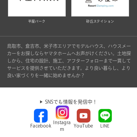
平屋パーク
砂丘ステイション
鳥取市、倉吉市、米子市エリアでモデルハウス、ハウスメー
カーをお探しならヤマタホームへお声がけください。土地探
しから、住宅の設計、施工、アフターフォローまで一貫して
サービスを提供させていただきます。より良い暮らし、より
良い家づくりを一緒に始めませんか？
SNSでも情報を発信中！
Instagra
Facebook
YouTube
LINE
m