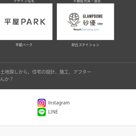
デザイン住宅
不動産売買・査定
平屋パーク
砂丘ステイション
。土地探しから、住宅の設計、施工、アフター
んか？
Instagram
LINE