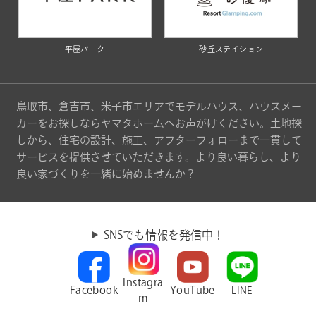
平屋パーク
砂丘ステイション
鳥取市、倉吉市、米子市エリアでモデルハウス、ハウスメー
カーをお探しならヤマタホームへお声がけください。土地探
しから、住宅の設計、施工、アフターフォローまで一貫して
サービスを提供させていただきます。より良い暮らし、より
良い家づくりを一緒に始めませんか？
SNSでも情報を発信中！
Instagra
Facebook
YouTube
LINE
m