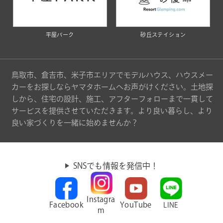
平屋パーク
砂丘ステイション
鳥取市、倉吉市、米子市エリアでモデルハウス、ハウスメー
カーをお探しならヤマタホームへお声がけください。土地探
しから、住宅の設計、施工、アフターフォローまで一貫して
サービスを提供させていただきます。より良い暮らし、より
良い家づくりを一緒に始めませんか？
SNSでも情報を発信中！
Instagra
Facebook
YouTube
LINE
m