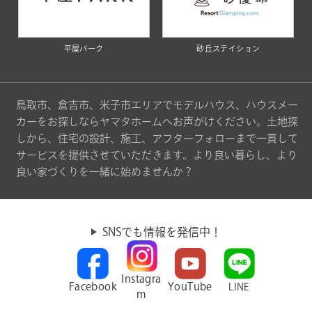
平屋パーク
砂丘ステイション
鳥取市、倉吉市、米子市エリアでモデルハウス、ハウスメー
カーをお探しならヤマタホームへお声がけください。土地探
しから、住宅の設計、施工、アフターフォローまで一貫して
サービスを提供させていただきます。より良い暮らし、より
良い家づくりを一緒に始めませんか？
SNSでも情報を発信中！
Instagra
Facebook
YouTube
LINE
m