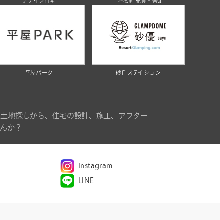
デザイン住宅
不動産売買・査定
平屋パーク
砂丘ステイション
。土地探しから、住宅の設計、施工、アフター
んか？
Instagram
LINE