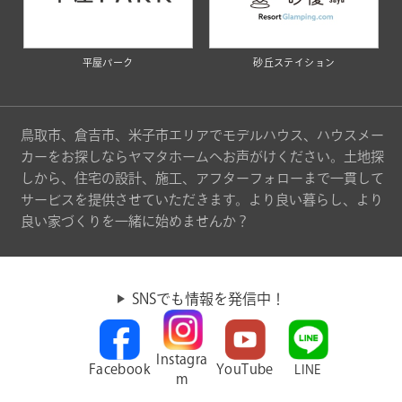
平屋パーク
砂丘ステイション
鳥取市、倉吉市、米子市エリアでモデルハウス、ハウスメー
カーをお探しならヤマタホームへお声がけください。土地探
しから、住宅の設計、施工、アフターフォローまで一貫して
サービスを提供させていただきます。より良い暮らし、より
良い家づくりを一緒に始めませんか？
SNSでも情報を発信中！
Instagra
Facebook
YouTube
LINE
m