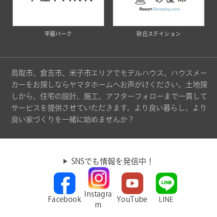
平屋パーク
砂丘ステイション
鳥取市、倉吉市、米子市エリアでモデルハウス、ハウスメー
カーをお探しならヤマタホームへお声がけください。土地探
しから、住宅の設計、施工、アフターフォローまで一貫して
サービスを提供させていただきます。より良い暮らし、より
良い家づくりを一緒に始めませんか？
SNSでも情報を発信中！
Instagra
Facebook
YouTube
LINE
m