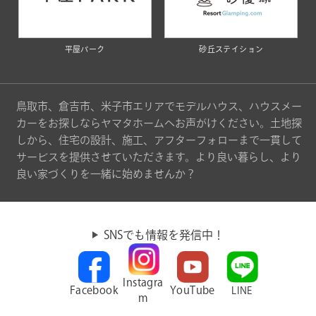
平屋パーク
砂丘ステイション
鳥取市、倉吉市、米子市エリアでモデルハウス、ハウスメー
カーをお探しならヤマタホームへお声がけください。土地探
しから、住宅の設計、施工、アフターフォローまで一貫して
サービスを提供させていただきます。より良い暮らし、より
良い家づくりを一緒に始めませんか？
SNSでも情報を発信中！
Instagra
Facebook
YouTube
LINE
m