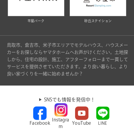
平屋パーク
砂丘ステイション
鳥取市、倉吉市、米子市エリアでモデルハウス、ハウスメー
カーをお探しならヤマタホームへお声がけください。土地探
しから、住宅の設計、施工、アフターフォローまで一貫して
サービスを提供させていただきます。より良い暮らし、より
良い家づくりを一緒に始めませんか？
SNSでも情報を発信中！
Instagra
Facebook
YouTube
LINE
m