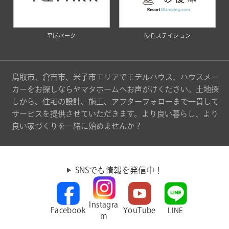
平屋パーク
砂丘ステイション
鳥取市、倉吉市、米子市エリアでモデルハウス、ハウスメー
カーをお探しならヤマタホームへお声がけください。土地探
しから、住宅の設計、施工、アフターフォローまで一貫して
サービスを提供させていただきます。より良い暮らし、より
良い家づくりを一緒に始めませんか？
SNSでも情報を発信中！
Instagra
Facebook
YouTube
LINE
m