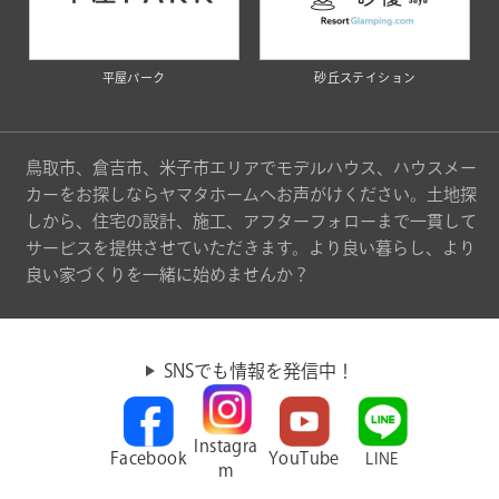
平屋パーク
砂丘ステイション
鳥取市、倉吉市、米子市エリアでモデルハウス、ハウスメー
カーをお探しならヤマタホームへお声がけください。土地探
しから、住宅の設計、施工、アフターフォローまで一貫して
サービスを提供させていただきます。より良い暮らし、より
良い家づくりを一緒に始めませんか？
SNSでも情報を発信中！
Instagra
Facebook
YouTube
LINE
m