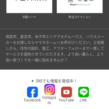
平屋パーク
砂丘ステイション
鳥取市、倉吉市、米子市エリアでモデルハウス、ハウスメー
カーをお探しならヤマタホームへお声がけください。土地探
しから、住宅の設計、施工、アフターフォローまで一貫して
サービスを提供させていただきます。より良い暮らし、より
良い家づくりを一緒に始めませんか？
SNSでも情報を発信中！
Instagra
Facebook
YouTube
LINE
m