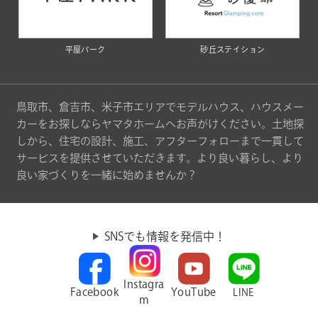
平屋パーク
砂丘ステイション
鳥取市、倉吉市、米子市エリアでモデルハウス、ハウスメー
カーをお探しならヤマタホームへお声がけください。土地探
しから、住宅の設計、施工、アフターフォローまで一貫して
サービスを提供させていただきます。より良い暮らし、より
良い家づくりを一緒に始めませんか？
SNSでも情報を発信中！
Instagra
Facebook
YouTube
LINE
m