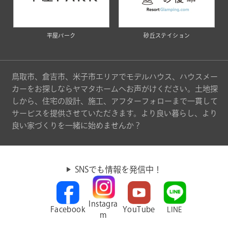
平屋パーク
砂丘ステイション
鳥取市、倉吉市、米子市エリアでモデルハウス、ハウスメー
カーをお探しならヤマタホームへお声がけください。土地探
しから、住宅の設計、施工、アフターフォローまで一貫して
サービスを提供させていただきます。より良い暮らし、より
良い家づくりを一緒に始めませんか？
SNSでも情報を発信中！
Instagra
Facebook
YouTube
LINE
m