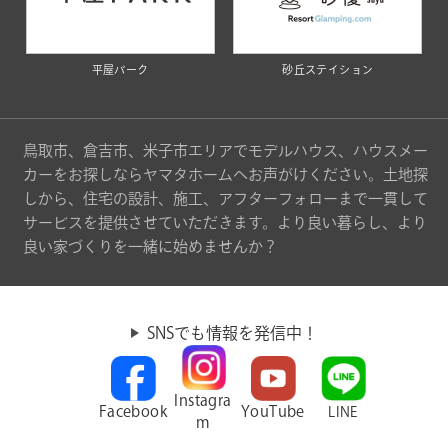
平屋パーク
砂丘ステイション
鳥取市、倉吉市、米子市エリアでモデルハウス、ハウスメー
カーをお探しならヤマタホームへお声がけください。土地探
しから、住宅の設計、施工、アフターフォローまで一貫して
サービスを提供させていただきます。より良い暮らし、より
良い家づくりを一緒に始めませんか？
SNSでも情報を発信中！
Instagra
Facebook
YouTube
LINE
m