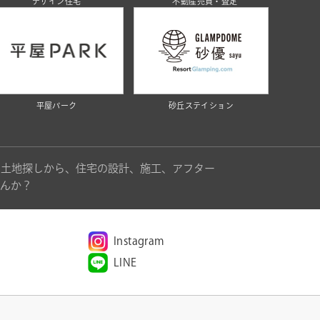
デザイン住宅
不動産売買・査定
平屋パーク
砂丘ステイション
。土地探しから、住宅の設計、施工、アフター
んか？
Instagram
LINE