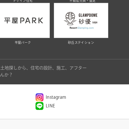
デザイン住宅
不動産売買・査定
平屋パーク
砂丘ステイション
。土地探しから、住宅の設計、施工、アフター
んか？
Instagram
LINE