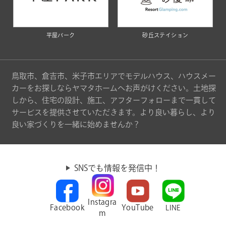
平屋パーク
砂丘ステイション
鳥取市、倉吉市、米子市エリアでモデルハウス、ハウスメー
カーをお探しならヤマタホームへお声がけください。土地探
しから、住宅の設計、施工、アフターフォローまで一貫して
サービスを提供させていただきます。より良い暮らし、より
良い家づくりを一緒に始めませんか？
SNSでも情報を発信中！
Instagra
Facebook
YouTube
LINE
m