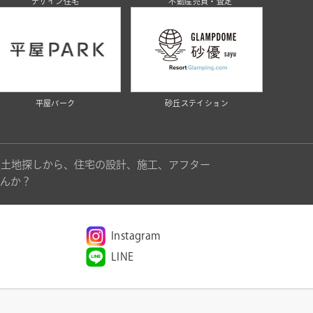
デザイン住宅
不動産売買・査定
平屋パーク
砂丘ステイション
。土地探しから、住宅の設計、施工、アフター
んか？
Instagram
LINE