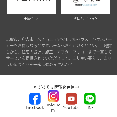
平屋パーク
砂丘ステイション
鳥取市、倉吉市、米子市エリアでモデルハウス、ハウスメー
カーをお探しならヤマタホームへお声がけください。土地探
しから、住宅の設計、施工、アフターフォローまで一貫して
サービスを提供させていただきます。より良い暮らし、より
良い家づくりを一緒に始めませんか？
SNSでも情報を発信中！
Instagra
Facebook
YouTube
LINE
m