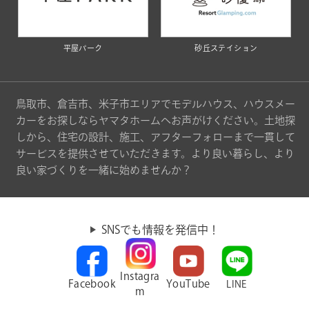
平屋パーク
砂丘ステイション
鳥取市、倉吉市、米子市エリアでモデルハウス、ハウスメー
カーをお探しならヤマタホームへお声がけください。土地探
しから、住宅の設計、施工、アフターフォローまで一貫して
サービスを提供させていただきます。より良い暮らし、より
良い家づくりを一緒に始めませんか？
SNSでも情報を発信中！
Instagra
Facebook
YouTube
LINE
m