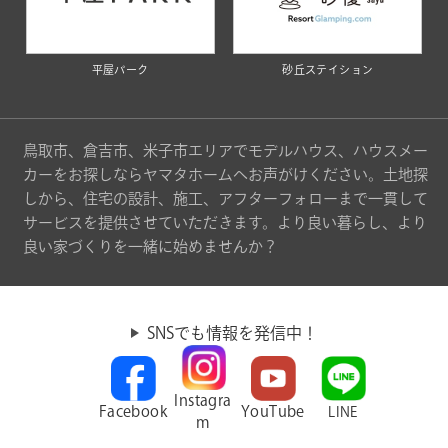
平屋パーク
砂丘ステイション
鳥取市、倉吉市、米子市エリアでモデルハウス、ハウスメー
カーをお探しならヤマタホームへお声がけください。土地探
しから、住宅の設計、施工、アフターフォローまで一貫して
サービスを提供させていただきます。より良い暮らし、より
良い家づくりを一緒に始めませんか？
SNSでも情報を発信中！
Instagra
Facebook
YouTube
LINE
m