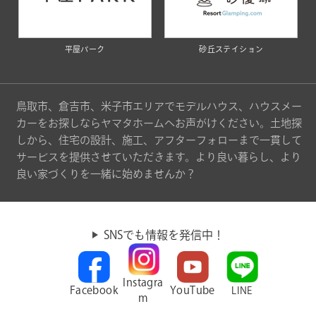
平屋パーク
砂丘ステイション
鳥取市、倉吉市、米子市エリアでモデルハウス、ハウスメー
カーをお探しならヤマタホームへお声がけください。土地探
しから、住宅の設計、施工、アフターフォローまで一貫して
サービスを提供させていただきます。より良い暮らし、より
良い家づくりを一緒に始めませんか？
SNSでも情報を発信中！
Instagra
Facebook
YouTube
LINE
m