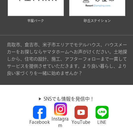
平屋パーク
砂丘ステイション
鳥取市、倉吉市、米子市エリアでモデルハウス、ハウスメー
カーをお探しならヤマタホームへお声がけください。土地探
しから、住宅の設計、施工、アフターフォローまで一貫して
サービスを提供させていただきます。より良い暮らし、より
良い家づくりを一緒に始めませんか？
SNSでも情報を発信中！
Instagra
Facebook
YouTube
LINE
m