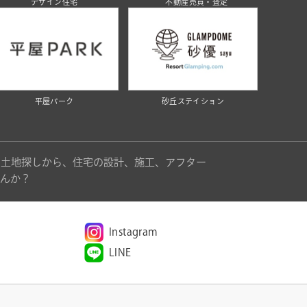
デザイン住宅
不動産売買・査定
平屋パーク
砂丘ステイション
。土地探しから、住宅の設計、施工、アフター
んか？
Instagram
LINE