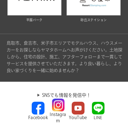
平屋パーク
砂丘ステイション
鳥取市、倉吉市、米子市エリアでモデルハウス、ハウスメー
カーをお探しならヤマタホームへお声がけください。土地探
しから、住宅の設計、施工、アフターフォローまで一貫して
サービスを提供させていただきます。より良い暮らし、より
良い家づくりを一緒に始めませんか？
SNSでも情報を発信中！
Instagra
Facebook
YouTube
LINE
m