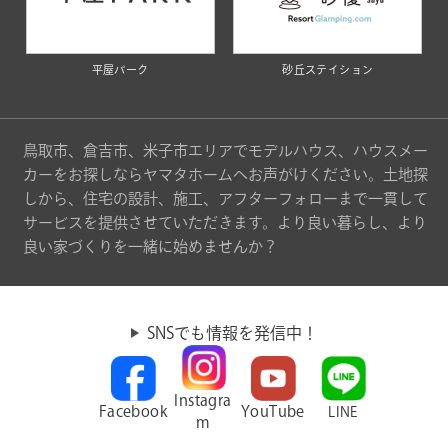
平屋パーク
砂丘ステイション
鳥取市、倉吉市、米子市エリアでモデルハウス、ハウスメー
カーをお探しならヤマタホームへお声がけください。土地探
しから、住宅の設計、施工、アフターフォローまで一貫して
サービスを提供させていただきます。より良い暮らし、より
良い家づくりを一緒に始めませんか？
SNSでも情報を発信中！
Instagra
Facebook
YouTube
LINE
m