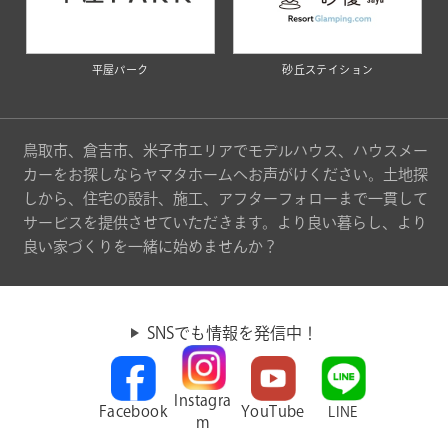
平屋パーク
砂丘ステイション
鳥取市、倉吉市、米子市エリアでモデルハウス、ハウスメー
カーをお探しならヤマタホームへお声がけください。土地探
しから、住宅の設計、施工、アフターフォローまで一貫して
サービスを提供させていただきます。より良い暮らし、より
良い家づくりを一緒に始めませんか？
SNSでも情報を発信中！
Instagra
Facebook
YouTube
LINE
m