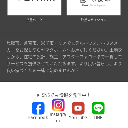
平屋パーク
砂丘ステイション
鳥取市、倉吉市、米子市エリアでモデルハウス、ハウスメー
カーをお探しならヤマタホームへお声がけください。土地探
しから、住宅の設計、施工、アフターフォローまで一貫して
サービスを提供させていただきます。より良い暮らし、より
良い家づくりを一緒に始めませんか？
SNSでも情報を発信中！
Instagra
Facebook
YouTube
LINE
m