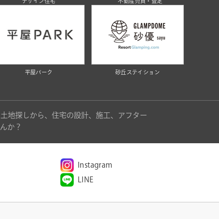
デザイン住宅
不動産売買・査定
平屋パーク
砂丘ステイション
。土地探しから、住宅の設計、施工、アフター
んか？
Instagram
LINE