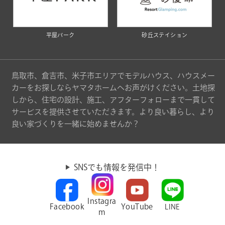
平屋パーク
砂丘ステイション
鳥取市、倉吉市、米子市エリアでモデルハウス、ハウスメー
カーをお探しならヤマタホームへお声がけください。土地探
しから、住宅の設計、施工、アフターフォローまで一貫して
サービスを提供させていただきます。より良い暮らし、より
良い家づくりを一緒に始めませんか？
SNSでも情報を発信中！
Instagra
Facebook
YouTube
LINE
m