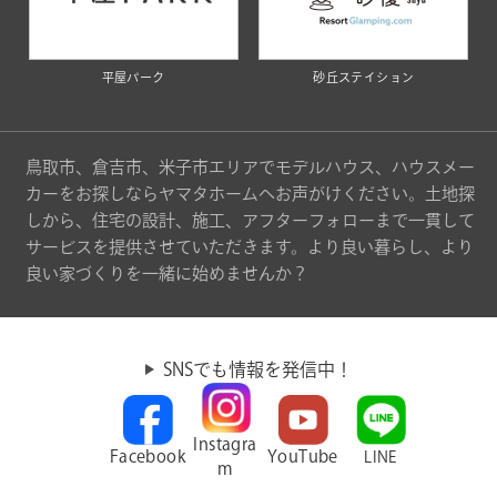
平屋パーク
砂丘ステイション
鳥取市、倉吉市、米子市エリアでモデルハウス、ハウスメー
カーをお探しならヤマタホームへお声がけください。土地探
しから、住宅の設計、施工、アフターフォローまで一貫して
サービスを提供させていただきます。より良い暮らし、より
良い家づくりを一緒に始めませんか？
SNSでも情報を発信中！
Instagra
Facebook
YouTube
LINE
m