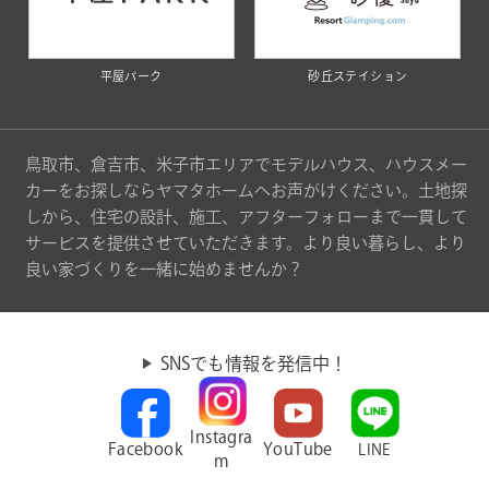
平屋パーク
砂丘ステイション
鳥取市、倉吉市、米子市エリアでモデルハウス、ハウスメー
カーをお探しならヤマタホームへお声がけください。土地探
しから、住宅の設計、施工、アフターフォローまで一貫して
サービスを提供させていただきます。より良い暮らし、より
良い家づくりを一緒に始めませんか？
SNSでも情報を発信中！
Instagra
Facebook
YouTube
LINE
m