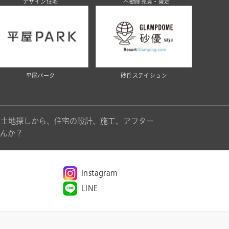
デザイン住宅
不動産売買・査定
平屋パーク
砂丘ステイション
。土地探しから、住宅の設計、施工、アフター
んか？
Instagram
LINE