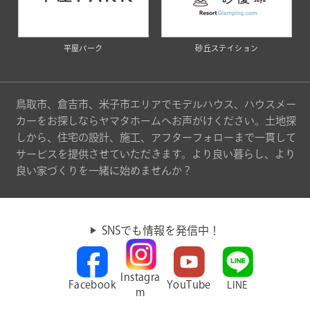
平屋パーク
砂丘ステイション
鳥取市、倉吉市、米子市エリアでモデルハウス、ハウスメー
カーをお探しならヤマタホームへお声がけください。土地探
しから、住宅の設計、施工、アフターフォローまで一貫して
サービスを提供させていただきます。より良い暮らし、より
良い家づくりを一緒に始めませんか？
SNSでも情報を発信中！
Instagra
Facebook
YouTube
LINE
m