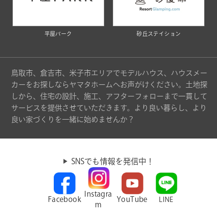
平屋パーク
砂丘ステイション
鳥取市、倉吉市、米子市エリアでモデルハウス、ハウスメー
カーをお探しならヤマタホームへお声がけください。土地探
しから、住宅の設計、施工、アフターフォローまで一貫して
サービスを提供させていただきます。より良い暮らし、より
良い家づくりを一緒に始めませんか？
SNSでも情報を発信中！
Instagra
Facebook
YouTube
LINE
m