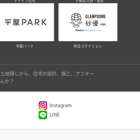
デザイン住宅
不動産売買・査定
平屋パーク
砂丘ステイション
。土地探しから、住宅の設計、施工、アフター
んか？
Instagram
LINE