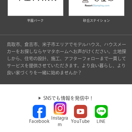
平屋パーク
砂丘ステイション
鳥取市、倉吉市、米子市エリアでモデルハウス、ハウスメー
カーをお探しならヤマタホームへお声がけください。土地探
しから、住宅の設計、施工、アフターフォローまで一貫して
サービスを提供させていただきます。より良い暮らし、より
良い家づくりを一緒に始めませんか？
SNSでも情報を発信中！
Instagra
Facebook
YouTube
LINE
m