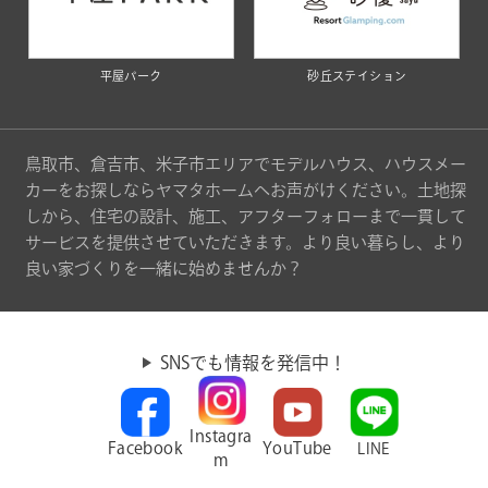
平屋パーク
砂丘ステイション
鳥取市、倉吉市、米子市エリアでモデルハウス、ハウスメー
カーをお探しならヤマタホームへお声がけください。土地探
しから、住宅の設計、施工、アフターフォローまで一貫して
サービスを提供させていただきます。より良い暮らし、より
良い家づくりを一緒に始めませんか？
SNSでも情報を発信中！
Instagra
Facebook
YouTube
LINE
m