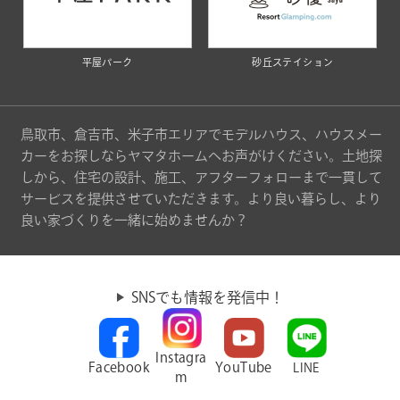
平屋パーク
砂丘ステイション
鳥取市、倉吉市、米子市エリアでモデルハウス、ハウスメー
カーをお探しならヤマタホームへお声がけください。土地探
しから、住宅の設計、施工、アフターフォローまで一貫して
サービスを提供させていただきます。より良い暮らし、より
良い家づくりを一緒に始めませんか？
SNSでも情報を発信中！
Instagra
Facebook
YouTube
LINE
m