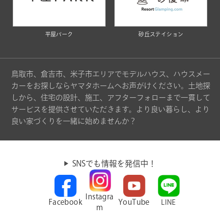
平屋パーク
砂丘ステイション
鳥取市、倉吉市、米子市エリアでモデルハウス、ハウスメー
カーをお探しならヤマタホームへお声がけください。土地探
しから、住宅の設計、施工、アフターフォローまで一貫して
サービスを提供させていただきます。より良い暮らし、より
良い家づくりを一緒に始めませんか？
SNSでも情報を発信中！
Instagra
Facebook
YouTube
LINE
m