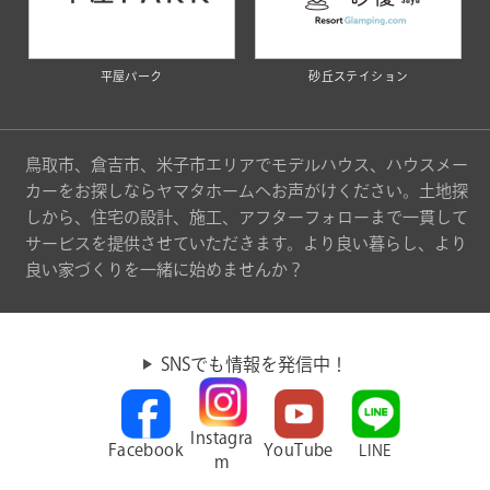
平屋パーク
砂丘ステイション
鳥取市、倉吉市、米子市エリアでモデルハウス、ハウスメー
カーをお探しならヤマタホームへお声がけください。土地探
しから、住宅の設計、施工、アフターフォローまで一貫して
サービスを提供させていただきます。より良い暮らし、より
良い家づくりを一緒に始めませんか？
SNSでも情報を発信中！
Instagra
Facebook
YouTube
LINE
m