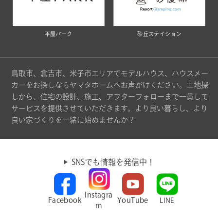
平屋パーク
砂丘ステイション
鳥取市、倉吉市、米子市エリアでモデルハウス、ハウスメー
カーをお探しならヤマタホームへお声がけください。土地探
しから、住宅の設計、施工、アフターフォローまで一貫して
サービスを提供させていただきます。より良い暮らし、より
良い家づくりを一緒に始めませんか？
SNSでも情報を発信中！
Instagra
Facebook
YouTube
LINE
m