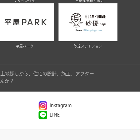
デザイン住宅
不動産売買・査定
平屋パーク
砂丘ステイション
。土地探しから、住宅の設計、施工、アフター
んか？
Instagram
LINE