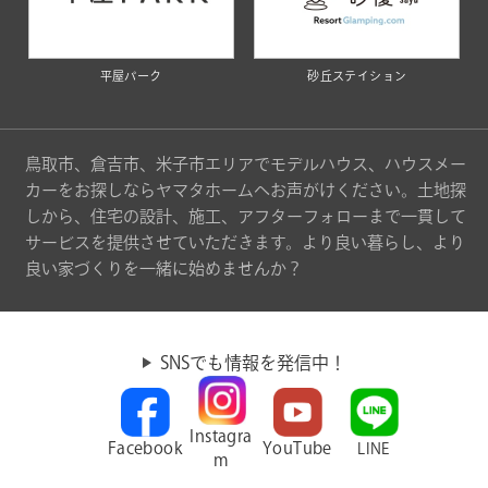
平屋パーク
砂丘ステイション
鳥取市、倉吉市、米子市エリアでモデルハウス、ハウスメー
カーをお探しならヤマタホームへお声がけください。土地探
しから、住宅の設計、施工、アフターフォローまで一貫して
サービスを提供させていただきます。より良い暮らし、より
良い家づくりを一緒に始めませんか？
SNSでも情報を発信中！
Instagra
Facebook
YouTube
LINE
m